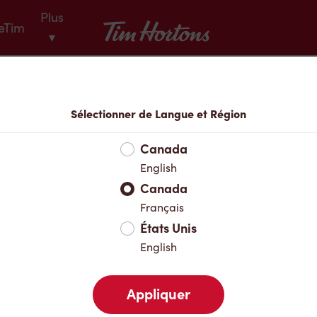
Plus
Tim Hortons
eTim
▾
Menu
Sélectionner de Langue et Région
Canada
English
Canada
Français
États Unis
English
Appliquer