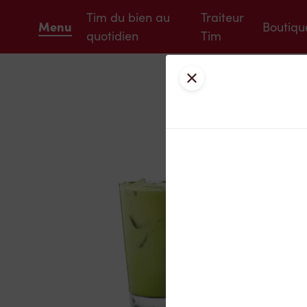
Tim du bien au
Traiteur
Menu
Boutiqu
quotidien
Tim
Fermer