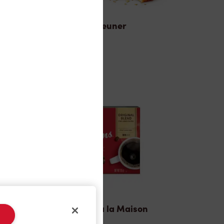
Déjeuner
TimMD à la Maison