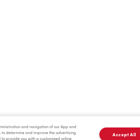
Boissons chaudes
Boissons froides
dministration and navigation of our App and
Marchandises
Assaisonnement
, to determine and improve the advertising
Accept All
to provide you with a customized online