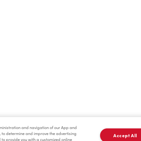
Boissons chaudes
Boissons froides
dministration and navigation of our App and
Marchandises
Assaisonnement
, to determine and improve the advertising
Accept All
to provide you with a customized online