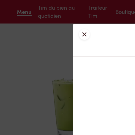
Tim du bien au
Traiteur
Menu
Boutiqu
quotidien
Tim
Fermer