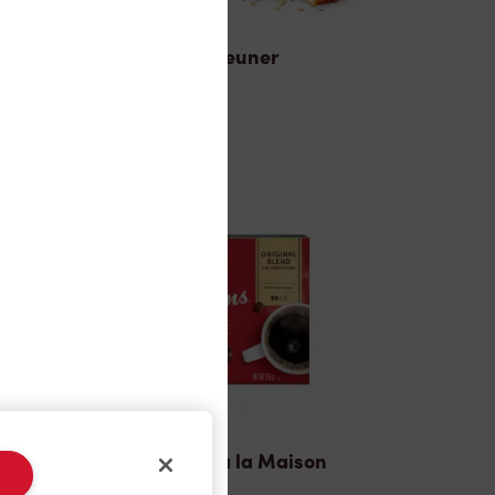
Déjeuner
TimMD à la Maison