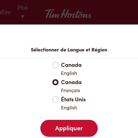
Plus
Tim Hortons
eTim
▾
Menu
Sélectionner de Langue et Région
Canada
English
Canada
Français
États Unis
English
Appliquer