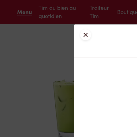
Tim du bien au
Traiteur
Menu
Boutiqu
quotidien
Tim
Fermer