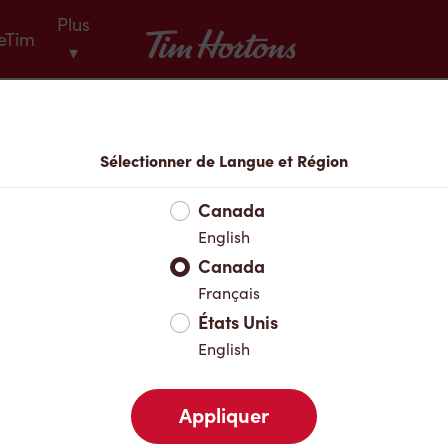
Plus
Tim Hortons
eTim
▾
Menu
Sélectionner de Langue et Région
Canada
English
Canada
Français
États Unis
English
Appliquer