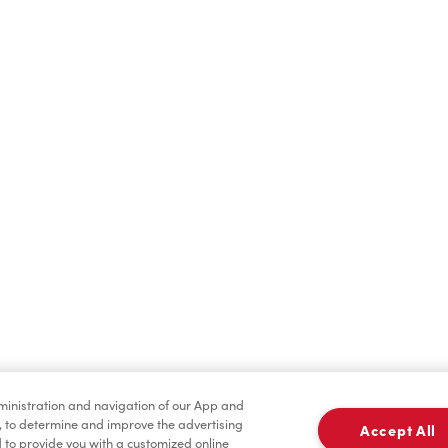
Boissons chaudes
Boissons froides
dministration and navigation of our App and
Pâtisseries
Marchandises
, to determine and improve the advertising
Accept All
to provide you with a customized online