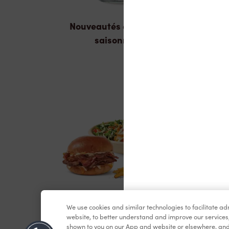
Nouveautés et produits
saisonniers
We use cookies and similar technologies to facilitate a
Dîner et souper
website, to better understand and improve our services
shown to you on our App and website or elsewhere, and 