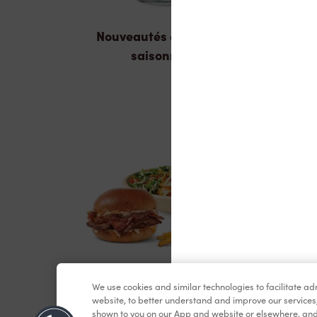
Nouveautés et produits
saisonniers
We use cookies and similar technologies to facilitate a
Dîner et souper
website, to better understand and improve our services
shown to you on our App and website or elsewhere, and 