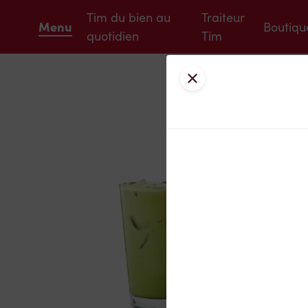
Tim du bien au
Traiteur
Menu
Boutiqu
quotidien
Tim
Fermer