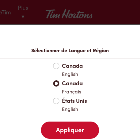
Plus
Tim Hortons
eTim
▾
Menu
Sélectionner de Langue et Région
Canada
English
Canada
Français
États Unis
English
Appliquer