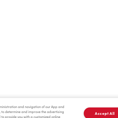
Boissons chaudes
Boissons froides
dministration and navigation of our App and
Marchandises
Assaisonnement
, to determine and improve the advertising
Accept All
to provide you with a customized online