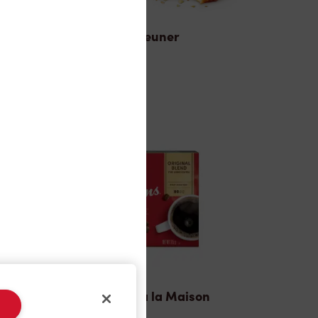
Déjeuner
TimMD à la Maison