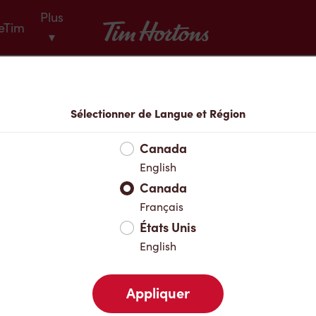
Plus
Tim Hortons
eTim
▾
Menu
Sélectionner de Langue et Région
Canada
English
Canada
Français
États Unis
English
Appliquer