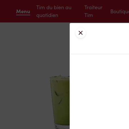
Tim du bien au
Traiteur
Menu
Boutiqu
quotidien
Tim
Fermer