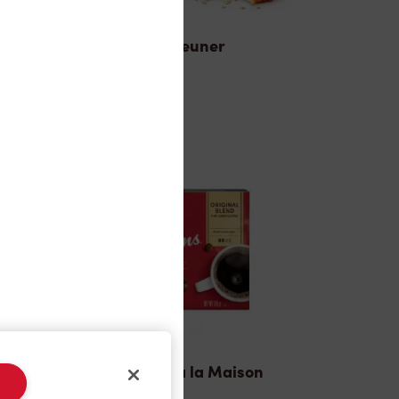
Déjeuner
TimMD à la Maison