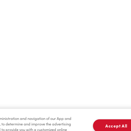
Boissons chaudes
Boissons froides
dministration and navigation of our App and
Marchandises
Assaisonnement
, to determine and improve the advertising
Accept All
to provide you with a customized online