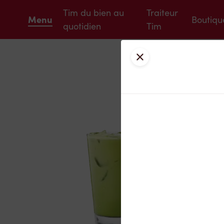
Tim du bien au
Traiteur
Menu
Boutiqu
quotidien
Tim
Fermer