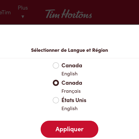
Plus
Tim Hortons
eTim
▾
Menu
Sélectionner de Langue et Région
Canada
English
Canada
Français
États Unis
English
Appliquer