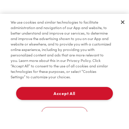
Dîner et souper
We use cookies and similar technologies to facilitate
administration and navigation of our App and website, to
Pâtisseries
better understand and improve our services, to determine
and improve the advertising shown to you on our App and
website or elsewhere, and to provide you with a customized
online experience, including by providing you with
Marchandises
personalized content and ads that are more relevant to
you. Learn more about this in our Privacy Policy. Click
“Accept All” to consent to the use of all cookies and similar
technologies for these purposes, or select “Cookies
Settings” to customize your choices.
Assaisonnement
Accept All
À emporter
TimMD à la Maison
0
190, Boul Armand Frappier
Cookies Settings
Donation pour les Camps de la Fondation Tim
Accueil
Commander
Numérisez
Service de traiteur
Compte