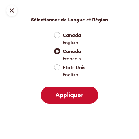
Inscription ou connexion
Fermer
Sélectionner de Langue et Région
Menu complet
Nouveautés et produits saisonniers
Boisso
Canada
English
Nouveautés et produits saisonniers
Canada
Français
États Unis
Boissons chaudes
English
Appliquer
Boissons froides
Déjeuner