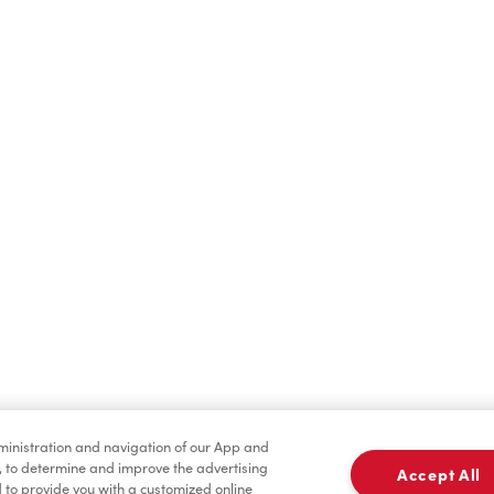
Boissons chaudes
Boissons froides
dministration and navigation of our App and
Assaisonnement
TimMD à la Maiso
, to determine and improve the advertising
Accept All
to provide you with a customized online