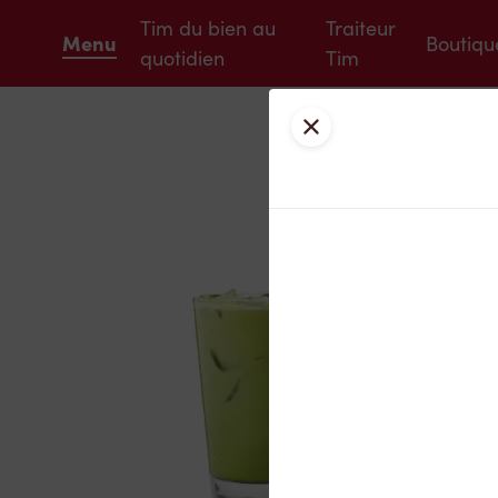
Tim du bien au
Traiteur
Menu
Boutiqu
quotidien
Tim
Fermer