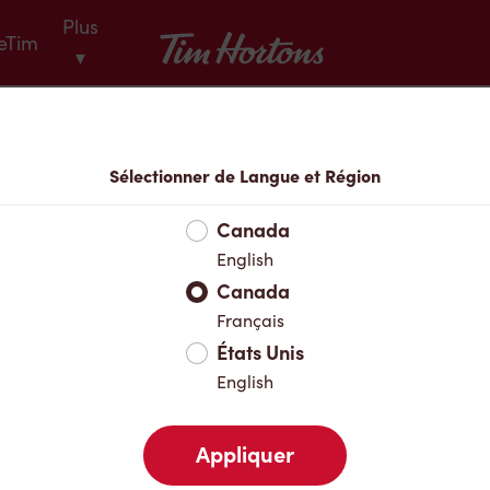
Plus
Tim Hortons
eTim
▾
Menu
Sélectionner de Langue et Région
Canada
English
Canada
Français
États Unis
English
Appliquer