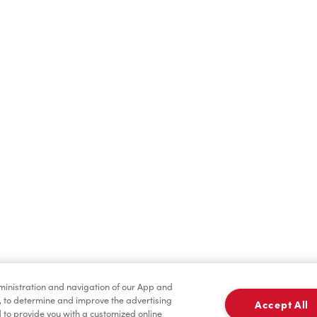
Boissons chaudes
Boissons froides
dministration and navigation of our App and
Marchandises
Assaisonnement
, to determine and improve the advertising
Accept All
to provide you with a customized online