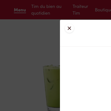
Tim du bien au
Traiteur
Menu
Boutiqu
quotidien
Tim
Fermer