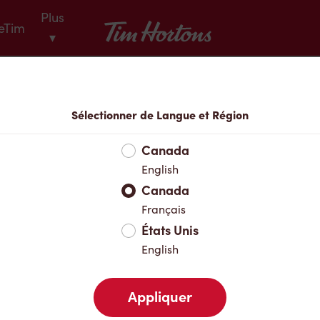
Plus
Tim Hortons
eTim
▾
Menu
Sélectionner de Langue et Région
Canada
English
Canada
Français
États Unis
English
Appliquer