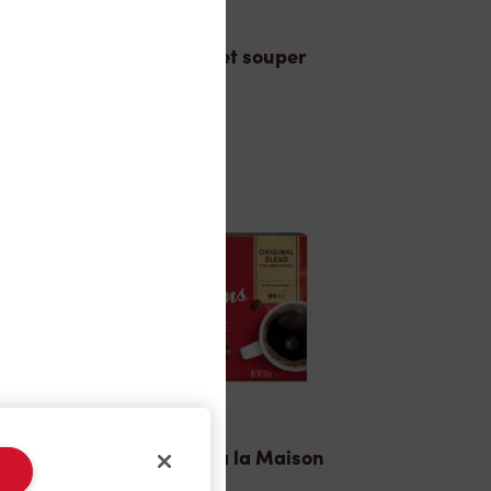
Dîner et souper
TimMD à la Maison