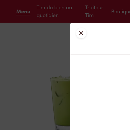
Tim du bien au
Traiteur
Menu
Boutiqu
quotidien
Tim
Fermer