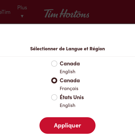
Plus
Tim Hortons
eTim
▾
Menu
Sélectionner de Langue et Région
Canada
English
Canada
Français
États Unis
English
Appliquer