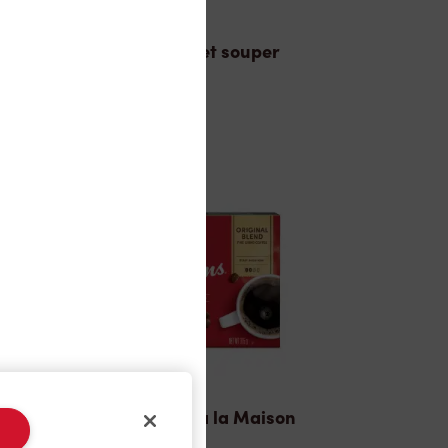
Dîner et souper
TimMD à la Maison