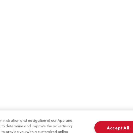
Boissons chaudes
Boissons froides
dministration and navigation of our App and
Marchandises
Assaisonnement
, to determine and improve the advertising
Accept All
to provide you with a customized online