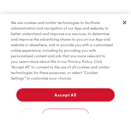
Dîner et souper
We use cookies and similar technologies to facilitate
administration and navigation of our App and website, to
Pâtisseries
better understand and improve our services, to determine
and improve the advertising shown to you on our App and
website or elsewhere, and to provide you with a customized
online experience, including by providing you with
Marchandises
personalized content and ads that are more relevant to
you. Learn more about this in our Privacy Policy. Click
“Accept All” to consent to the use of all cookies and similar
technologies for these purposes, or select “Cookies
Settings” to customize your choices.
Assaisonnement
Accept All
À emporter
TimMD à la Maison
0
4333 Autoroute Chomedey Ouest
Cookies Settings
Donation pour les Camps de la Fondation Tim
Accueil
Commander
Numérisez
Service de traiteur
Compte