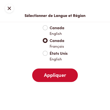
Inscription ou connexion
Fermer
Sélectionner de Langue et Région
Menu complet
Nouveautés et produits saisonniers
Boisso
Canada
English
Nouveautés et produits saisonniers
Canada
Français
États Unis
Boissons chaudes
English
Appliquer
Boissons froides
Déjeuner