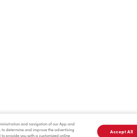
Boissons chaudes
Boissons froides
dministration and navigation of our App and
Assaisonnement
TimMD à la Maiso
, to determine and improve the advertising
Accept All
to provide you with a customized online