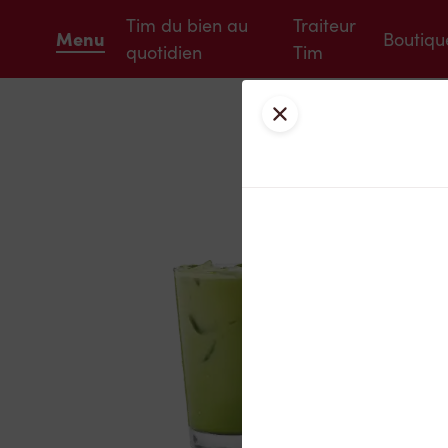
Tim du bien au
Traiteur
Menu
Boutiqu
quotidien
Tim
Fermer