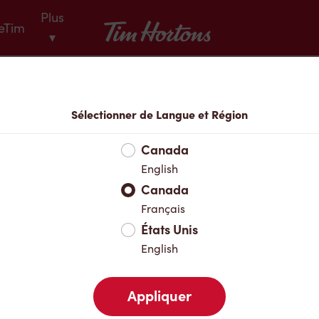
Plus
Tim Hortons
eTim
▾
Menu
Sélectionner de Langue et Région
Canada
English
Canada
Français
États Unis
English
Appliquer