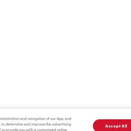
Boissons chaudes
Boissons froides
dministration and navigation of our App and
Pâtisseries
Marchandises
, to determine and improve the advertising
Accept All
to provide you with a customized online