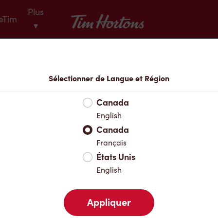
Plus
Tim Hortons
eTim
▾
Menu
Sélectionner de Langue et Région
Canada
English
Canada
Français
États Unis
English
Appliquer