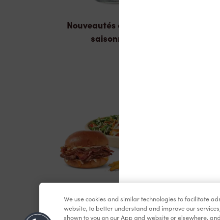
Nouveautés et produits
saisonniers
We use cookies and similar technologies to facilitate a
Dîner et souper
website, to better understand and improve our services
shown to you on our App and website or elsewhere, and 