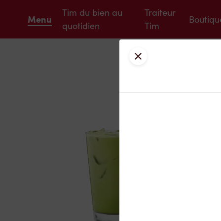
Tim du bien au
Traiteur
Menu
Boutiqu
quotidien
Tim
Fermer