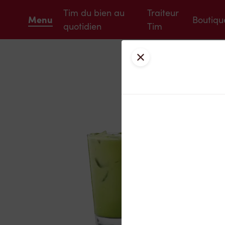
Tim du bien au
Traiteur
Menu
Boutiqu
quotidien
Tim
Fermer