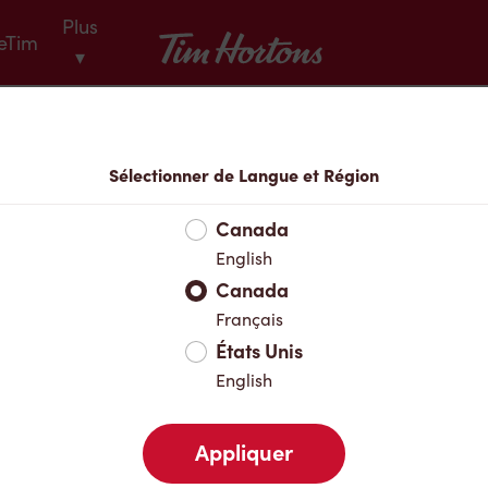
Plus
Tim Hortons
eTim
▾
Menu
Sélectionner de Langue et Région
Canada
English
Canada
Français
États Unis
English
Appliquer