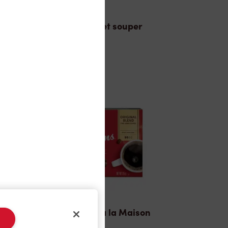
Dîner et souper
TimMD à la Maison