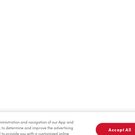
Boissons chaudes
Boissons froides
dministration and navigation of our App and
Marchandises
Assaisonnement
, to determine and improve the advertising
Accept All
to provide you with a customized online