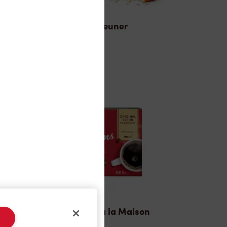
Déjeuner
TimMD à la Maison