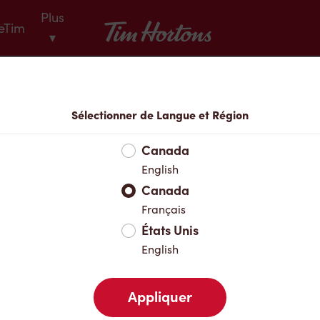
Plus
Tim Hortons
eTim
▾
Menu
Sélectionner de Langue et Région
Canada
English
Canada
Français
États Unis
English
Appliquer