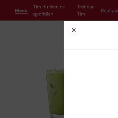
Tim du bien au
Traiteur
Menu
Boutiqu
quotidien
Tim
Fermer