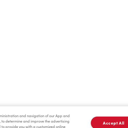
Boissons chaudes
Boissons froides
dministration and navigation of our App and
Marchandises
Assaisonnement
, to determine and improve the advertising
Accept All
to provide you with a customized online