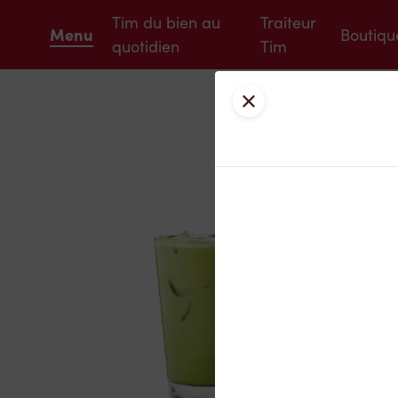
Tim du bien au
Traiteur
Menu
Boutiqu
quotidien
Tim
Fermer