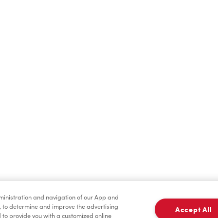
Boissons chaudes
Boissons froides
dministration and navigation of our App and
TimMD à la Maison
Donation pour les Camps
, to determine and improve the advertising
Accept All
Fondation Tim Horto
to provide you with a customized online