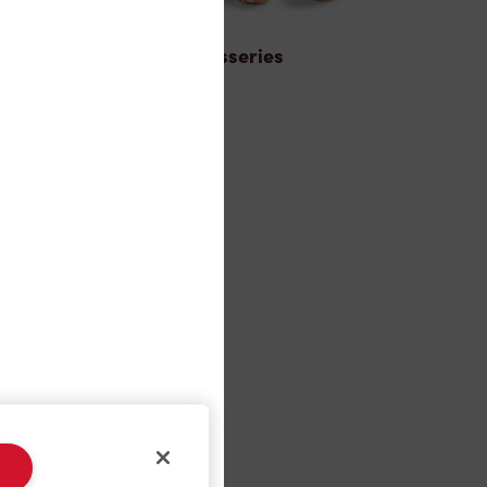
Pâtisseries
 de la
ns