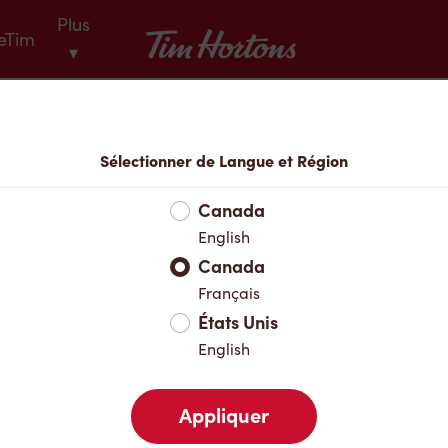
Plus
Tim Hortons
eTim
▾
Menu
Sélectionner de Langue et Région
Canada
English
Canada
Français
États Unis
English
Appliquer