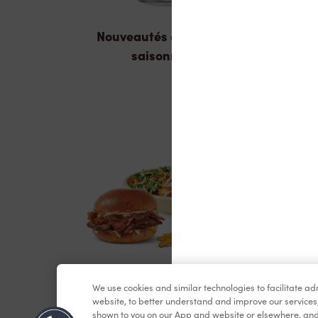
Nouveautés et produits
saisonniers
We use cookies and similar technologies to facilitate a
Dîner et souper
website, to better understand and improve our services
shown to you on our App and website or elsewhere, and 