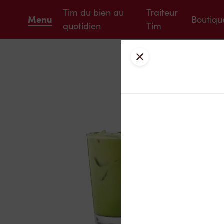
Tim du bien au
Traiteur
Menu
Boutiqu
quotidien
Tim
Fermer