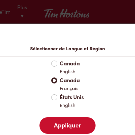
Plus
Tim Hortons
eTim
▾
Menu
Sélectionner de Langue et Région
Canada
English
Canada
Français
États Unis
English
Appliquer