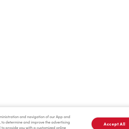
Boissons chaudes
Boissons froides
dministration and navigation of our App and
Pâtisseries
Marchandises
, to determine and improve the advertising
Accept All
to provide you with a customized online