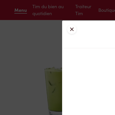
Tim du bien au
Traiteur
Menu
Boutiqu
quotidien
Tim
Fermer