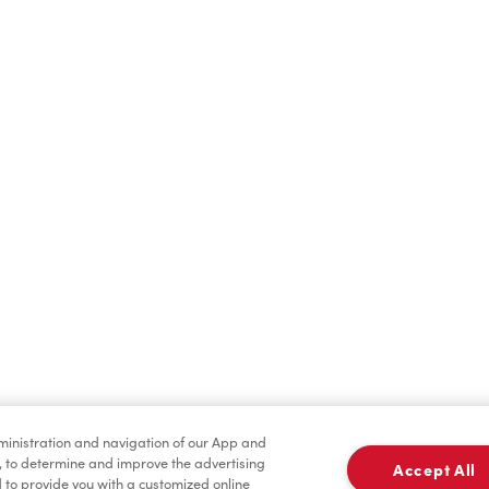
Boissons chaudes
Boissons froides
dministration and navigation of our App and
Assaisonnement
TimMD à la Maiso
, to determine and improve the advertising
Accept All
to provide you with a customized online