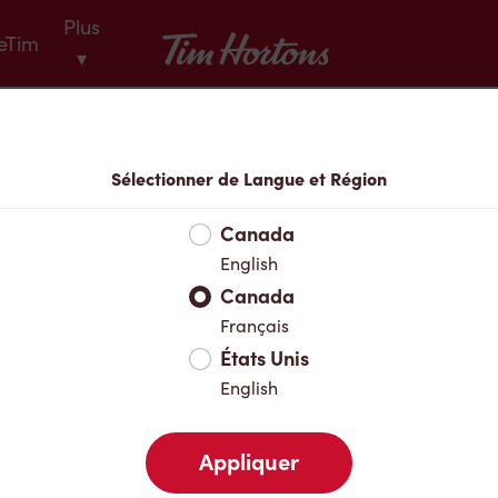
Plus
Tim Hortons
eTim
▾
Menu
Sélectionner de Langue et Région
Canada
English
Canada
Français
États Unis
English
Appliquer