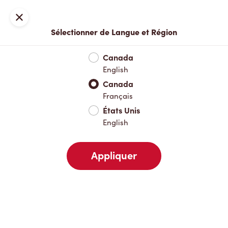
Locations
Carte
Fermer
Sélectionner de Langue et Région
À emporter
Livraison
Canada
English
Canada
Votre adresse
Français
États Unis
English
À proximité
Favoris
Récents
Appliquer