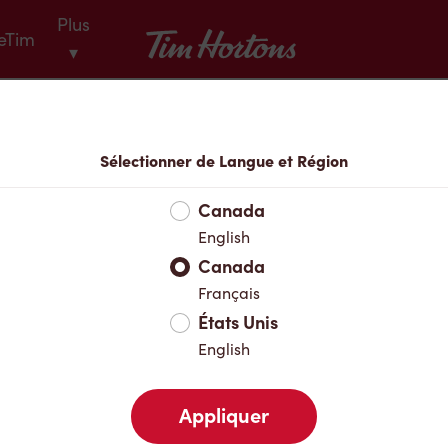
Plus
Tim Hortons
eTim
▾
Menu
Sélectionner de Langue et Région
Canada
English
Canada
Français
États Unis
English
Appliquer