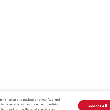
Boissons chaudes
Boissons froides
dministration and navigation of our App and
Marchandises
Assaisonnement
, to determine and improve the advertising
Accept All
to provide you with a customized online