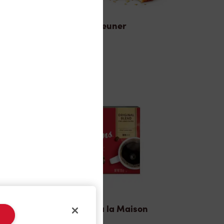
Déjeuner
TimMD à la Maison