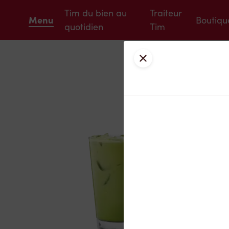
Tim du bien au
Traiteur
Menu
Boutiqu
quotidien
Tim
Fermer