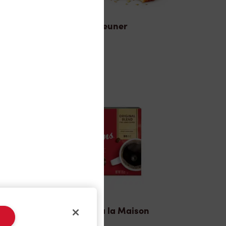
Déjeuner
TimMD à la Maison