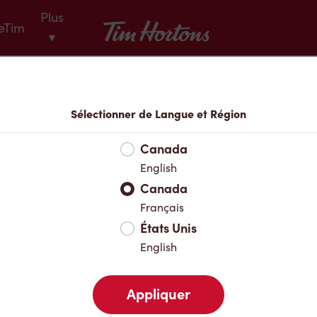
Plus
Tim Hortons
eTim
▾
Menu
Sélectionner de Langue et Région
Canada
English
Canada
Français
États Unis
English
Appliquer