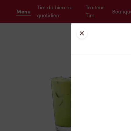
Tim du bien au
Traiteur
Menu
Boutiqu
quotidien
Tim
Fermer