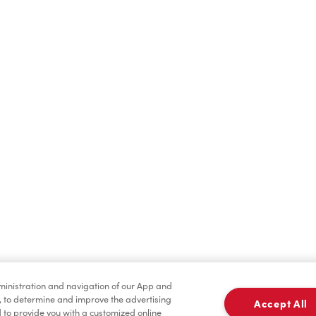
Boissons chaudes
Boissons froides
dministration and navigation of our App and
Marchandises
Assaisonnement
, to determine and improve the advertising
Accept All
to provide you with a customized online