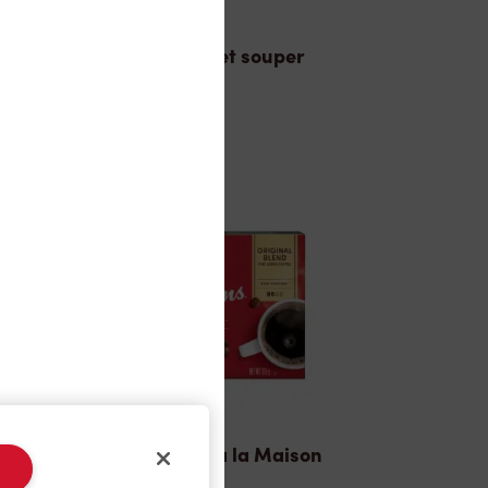
Dîner et souper
TimMD à la Maison