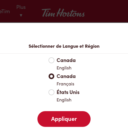
Plus
Tim Hortons
eTim
▾
Menu
Sélectionner de Langue et Région
Canada
English
Canada
Français
États Unis
English
Appliquer