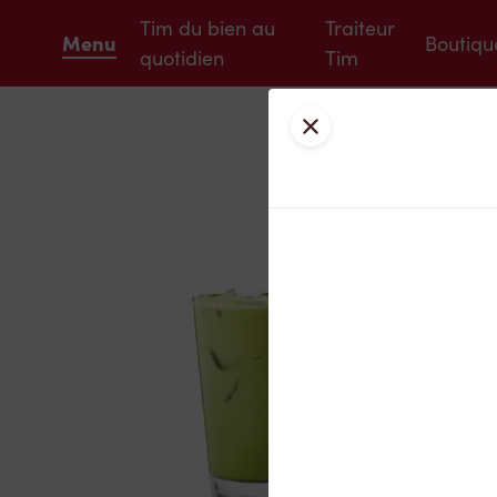
Tim du bien au
Traiteur
Menu
Boutiqu
quotidien
Tim
Fermer