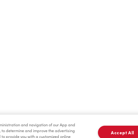
Boissons chaudes
Boissons froides
dministration and navigation of our App and
Marchandises
Assaisonnement
, to determine and improve the advertising
Accept All
to provide you with a customized online