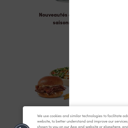
Nouveautés et produits
saisonniers
We use cookies and similar technologies to facilitate a
Dîner et souper
website, to better understand and improve our services
shown to you on our App and website or elsewhere, and 