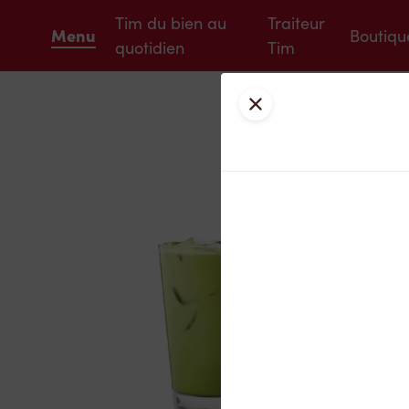
Tim du bien au
Traiteur
Menu
Boutiqu
quotidien
Tim
Fermer