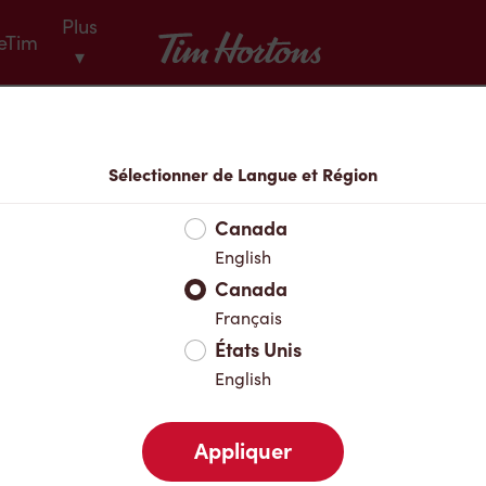
Plus
Tim Hortons
eTim
▾
Menu
Sélectionner de Langue et Région
Canada
English
Canada
Français
États Unis
English
Appliquer