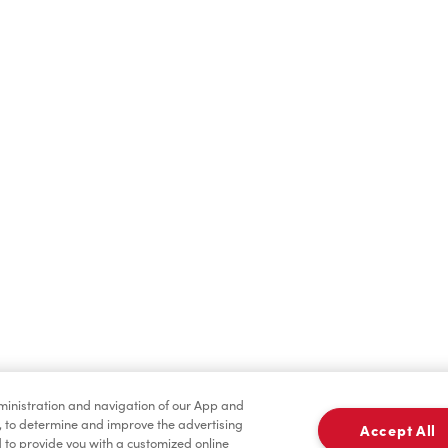
Boissons chaudes
Boissons froides
dministration and navigation of our App and
Pâtisseries
Marchandises
, to determine and improve the advertising
Accept All
to provide you with a customized online