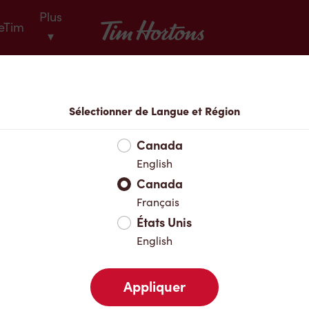
Plus
Tim Hortons
eTim
▾
Locations
Sélectionner de Langue et Région
Votre adresse
Canada
English
Canada
Favoris
Français
États Unis
English
Appliquer