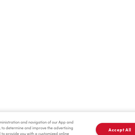
Oups!
acement pour que nous puissions vous recommander des rest
Partager ma position
dministration and navigation of our App and
, to determine and improve the advertising
Accept All
to provide you with a customized online