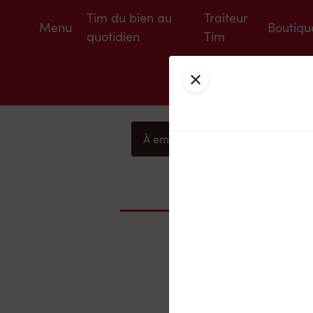
Tim du bien au
Traiteur
Menu
Boutiqu
quotidien
Tim
Fermer
À emporter
Livraison
À proximité